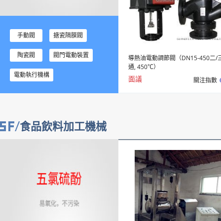
手動閥
搪瓷隔膜閥
陶瓷閥
閥門電動裝置
導熱油電動調節閥（DN15-450二/
通, 450℃）
電動執行機構
面議
關注指數
食品飲料加工機械